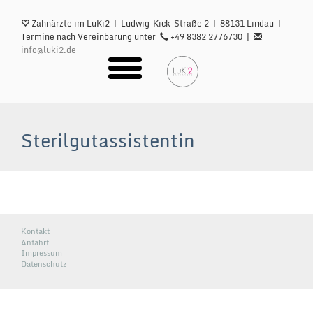
Skip
to
Zahnärzte im LuKi2 | Ludwig-Kick-Straße 2 | 88131 Lindau |
main
Termine nach Vereinbarung unter
+49 8382 2776730 |
content
info@luki2.de
Sterilgutassistentin
Kontakt
Anfahrt
Impressum
Datenschutz