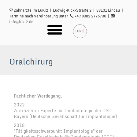
Skip
to
Zahnärzte im LuKi2 | Ludwig-Kick-Straße 2 | 88131 Lindau |
main
Termine nach Vereinbarung unter
+49 8382 2776730 |
content
info@luki2.de
Oralchirurg
Fachlicher Werdegang:
2022
Zertifizierter Experte für Implantologie der DGI
Bayern (Deutsche Gesellschaft für Implantologie)
2018
"Tätigkeitsschwerpunkt Implantologie" der
Deutschen Gesellschaft für Implantologie (DGI)