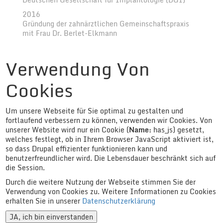
2016
Gründung der zahnärztlichen Gemeinschaftspraxis
mit Frau Dr. Berlet-Elkmann
2014
Übernahme der väterlichen Praxis von Dr. Roland
Verwendung Von
Lang
2013
Cookies
Prüfung zum Fachzahnarzt für Oralchirurgie
Read more
about
Um unsere Webseite für Sie optimal zu gestalten und
Dr.
fortlaufend verbessern zu können, verwenden wir Cookies. Von
Moritz
unserer Website wird nur ein Cookie (
Name
:
has_js) gesetzt,
Lang
welches festlegt, ob in Ihrem Browser JavaScript aktiviert ist,
Kontakt
so dass Drupal effizienter funktionieren kann und
Anfahrt
benutzerfreundlicher wird. Die Lebensdauer beschränkt sich auf
Impressum
Datenschutz
die Session.
Durch die weitere Nutzung der Webseite stimmen Sie der
Verwendung von Cookies zu. Weitere Informationen zu Cookies
erhalten Sie in unserer
Datenschutzerklärung
JA, ich bin einverstanden